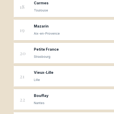
Carmes
18
Toulouse
Mazarin
19
Aix-en-Provence
Petite France
20
Strasbourg
Vieux-Lille
21
Lille
Bouffay
22
Nantes