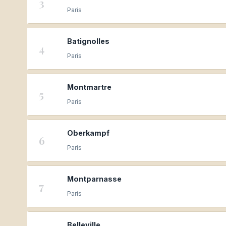
3
Paris
Batignolles
4
Paris
Montmartre
5
Paris
Oberkampf
6
Paris
Montparnasse
7
Paris
Belleville