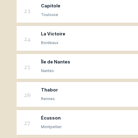
Capitole
23
Toulouse
La Victoire
24
Bordeaux
Île de Nantes
25
Nantes
Thabor
26
Rennes
Écusson
27
Montpellier