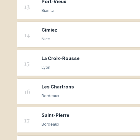
Port-Vieux
13
Biarritz
Cimiez
14
Nice
La Croix-Rousse
15
Lyon
Les Chartrons
16
Bordeaux
Saint-Pierre
17
Bordeaux