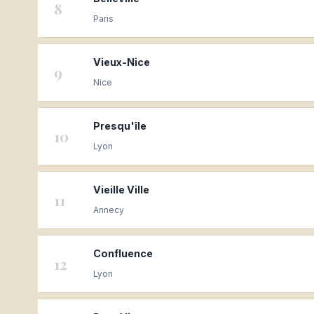
8
Paris
Vieux-Nice
9
Nice
Presqu'île
10
Lyon
Vieille Ville
11
Annecy
Confluence
12
Lyon