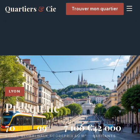
Quartiers
&
Cie
Trouver mon quartier
LYON
Presqu'île
70
99
7 100 €
42 000
SCORE GLOBAL
WALK SCORE
PRIX AU M²
HABITANTS