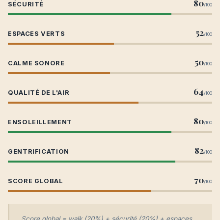
80
SÉCURITÉ
/100
52
ESPACES VERTS
/100
50
CALME SONORE
/100
64
QUALITÉ DE L'AIR
/100
80
ENSOLEILLEMENT
/100
82
GENTRIFICATION
/100
70
SCORE GLOBAL
/100
Score global = walk (20%) + sécurité (20%) + espaces