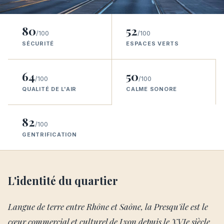
80
52
/100
/100
SÉCURITÉ
ESPACES VERTS
64
50
/100
/100
QUALITÉ DE L'AIR
CALME SONORE
82
/100
GENTRIFICATION
L'identité du quartier
Langue de terre entre Rhône et Saône, la Presqu'île est le
cœur commercial et culturel de Lyon depuis le XVIe siècle,