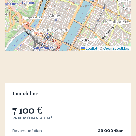
Leaflet
|
©
OpenStreetMap
Immobilier
7 100 €
PRIX MÉDIAN AU M²
Revenu médian
38 000 €/an