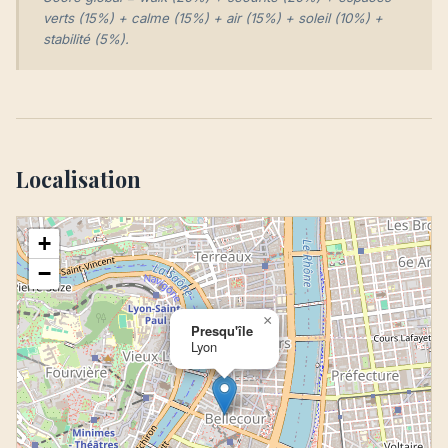
verts (15%) + calme (15%) + air (15%) + soleil (10%) +
stabilité (5%).
Localisation
+
−
×
Presqu'île
Lyon