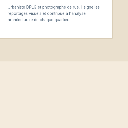
Urbaniste DPLG et photographe de rue. Il signe les
reportages visuels et contribue à l'analyse
architecturale de chaque quartier.