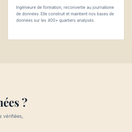
Ingénieure de formation, reconvertie au journalisme
de données. Elle construit et maintient nos bases de
données sur les 400+ quartiers analysés.
nées ?
 vérifiées,