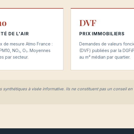
mo
DVF
TÉ DE L'AIR
PRIX IMMOBILIERS
x de mesure Atmo France :
Demandes de valeurs fonci
 PM10, NO₂, O₃. Moyennes
(DVF) publiées par la DGFiP
es par secteur.
au m² médian par quartier.
s synthétiques à visée informative. Ils ne constituent pas un conseil en