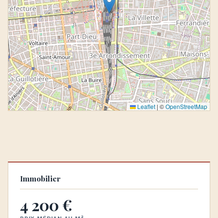
Leaflet
|
©
OpenStreetMap
Immobilier
4 200 €