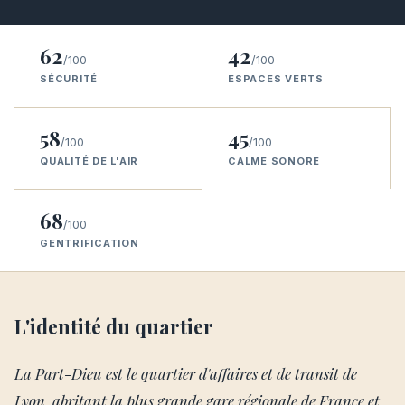
62
42
/100
/100
SÉCURITÉ
ESPACES VERTS
58
45
/100
/100
QUALITÉ DE L'AIR
CALME SONORE
68
/100
GENTRIFICATION
L'identité du quartier
La Part-Dieu est le quartier d'affaires et de transit de
Lyon, abritant la plus grande gare régionale de France et