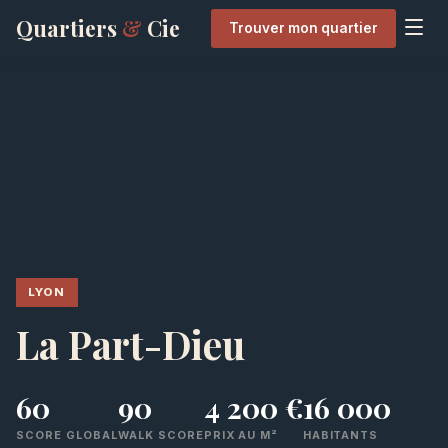
Quartiers
&
Cie
Trouver mon quartier
LYON
La Part-Dieu
60
90
4 200 €
16 000
SCORE GLOBAL
WALK SCORE
PRIX AU M²
HABITANTS