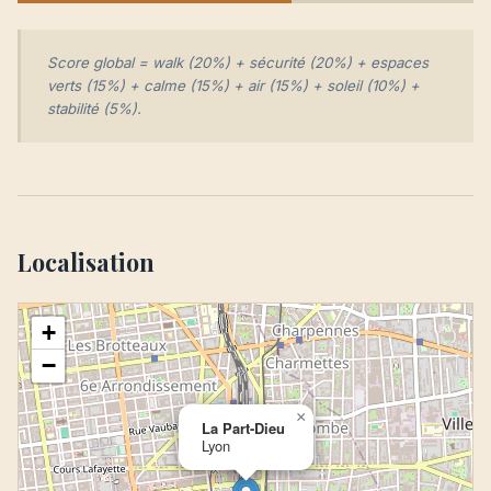
Score global = walk (20%) + sécurité (20%) + espaces
verts (15%) + calme (15%) + air (15%) + soleil (10%) +
stabilité (5%).
Localisation
+
−
×
La Part-Dieu
Lyon