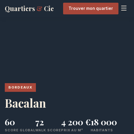
Quartiers
&
Cie
Trouver mon quartier
BORDEAUX
Bacalan
60
72
4 200 €
18 000
SCORE GLOBAL
WALK SCORE
PRIX AU M²
HABITANTS