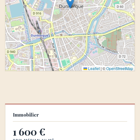
Leaflet
|
©
OpenStreetMap
Immobilier
1 600 €