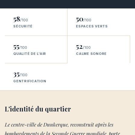
58
50
/100
/100
SÉCURITÉ
ESPACES VERTS
55
52
/100
/100
QUALITÉ DE L'AIR
CALME SONORE
35
/100
GENTRIFICATION
L'identité du quartier
Le centre-ville de Dunkerque, reconstruit après les
bombardements de la Seconde Guerre mondiale, porte