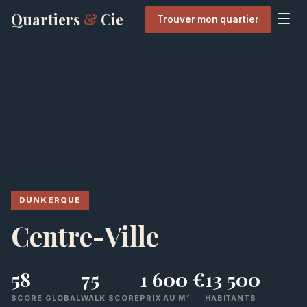
Quartiers
&
Cie
Trouver mon quartier
DUNKERQUE
Centre-Ville
58
75
1 600 €
13 500
SCORE GLOBAL
WALK SCORE
PRIX AU M²
HABITANTS