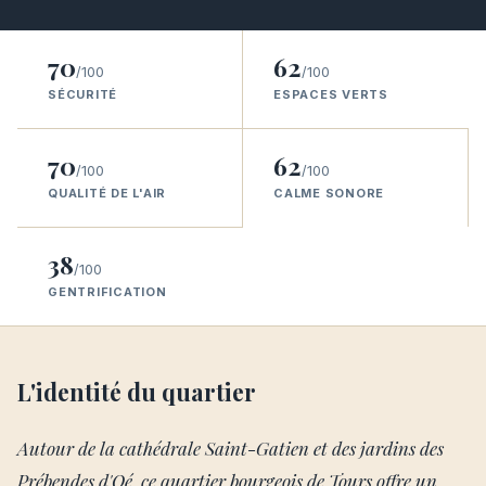
70
62
/100
/100
SÉCURITÉ
ESPACES VERTS
70
62
/100
/100
QUALITÉ DE L'AIR
CALME SONORE
38
/100
GENTRIFICATION
L'identité du quartier
Autour de la cathédrale Saint-Gatien et des jardins des
Prébendes d'Oé, ce quartier bourgeois de Tours offre un