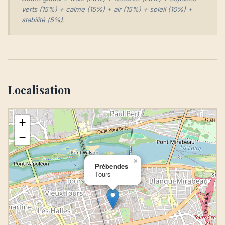
verts (15%) + calme (15%) + air (15%) + soleil (10%) +
stabilité (5%).
Localisation
+
−
×
Prébendes
Tours