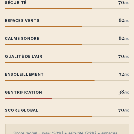
70
SÉCURITÉ
/100
62
ESPACES VERTS
/100
62
CALME SONORE
/100
70
QUALITÉ DE L'AIR
/100
72
ENSOLEILLEMENT
/100
38
GENTRIFICATION
/100
70
SCORE GLOBAL
/100
Score global = walk (20%) + sécurité (20%) + espaces