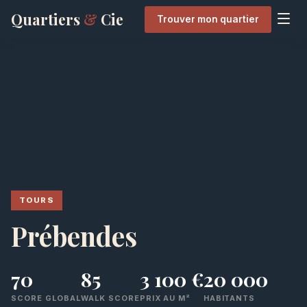
Quartiers
&
Cie
Trouver mon quartier
TOURS
Prébendes
70
85
3 100 €
20 000
SCORE GLOBAL
WALK SCORE
PRIX AU M²
HABITANTS