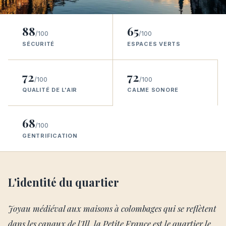
88
65
/100
/100
SÉCURITÉ
ESPACES VERTS
72
72
/100
/100
QUALITÉ DE L'AIR
CALME SONORE
68
/100
GENTRIFICATION
L'identité du quartier
Joyau médiéval aux maisons à colombages qui se reflètent
dans les canaux de l'Ill, la Petite France est le quartier le