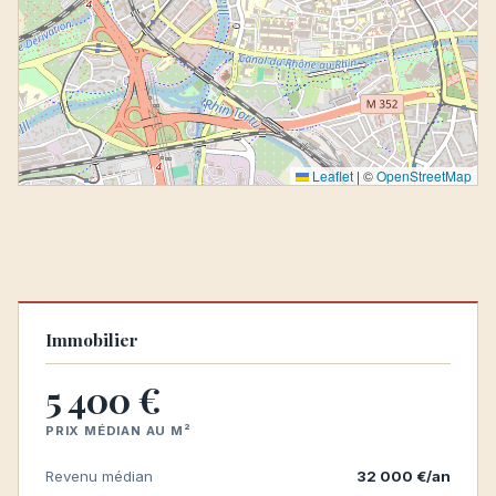
Leaflet
|
©
OpenStreetMap
Immobilier
5 400 €
PRIX MÉDIAN AU M²
Revenu médian
32 000 €/an