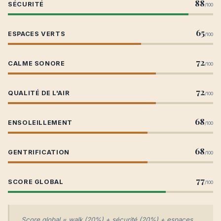
88
SÉCURITÉ
/100
65
ESPACES VERTS
/100
72
CALME SONORE
/100
72
QUALITÉ DE L'AIR
/100
68
ENSOLEILLEMENT
/100
68
GENTRIFICATION
/100
77
SCORE GLOBAL
/100
Score global = walk (20%) + sécurité (20%) + espaces