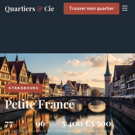
Quartiers
&
Cie
Trouver mon quartier
STRASBOURG
Petite France
77
96
5 400 €
5 500
SCORE GLOBAL
WALK SCORE
PRIX AU M²
HABITANTS