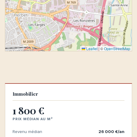
Leaflet
|
©
OpenStreetMap
Immobilier
1 800 €
PRIX MÉDIAN AU M²
Revenu médian
26 000 €/an