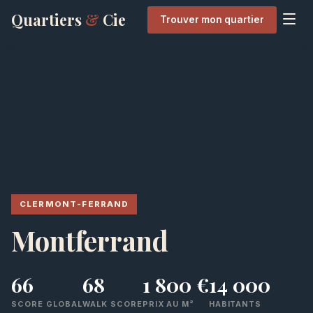
Quartiers
&
Cie
Trouver mon quartier
CLERMONT-FERRAND
Montferrand
66
68
1 800 €
14 000
SCORE GLOBAL
WALK SCORE
PRIX AU M²
HABITANTS