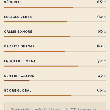
68
SÉCURITÉ
/100
62
ESPACES VERTS
/100
65
CALME SONORE
/100
60
QUALITÉ DE L'AIR
/100
72
ENSOLEILLEMENT
/100
25
GENTRIFICATION
/100
66
SCORE GLOBAL
/100
Score global = walk (20%) + sécurité (20%) + espaces