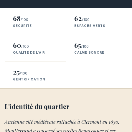
68
62
/100
/100
SÉCURITÉ
ESPACES VERTS
60
65
/100
/100
QUALITÉ DE L'AIR
CALME SONORE
25
/100
GENTRIFICATION
L'identité du quartier
Ancienne cité médiévale rattachée à Clermont en 1630,
Montferrand a conservé ses ruelles Renaissance et ses