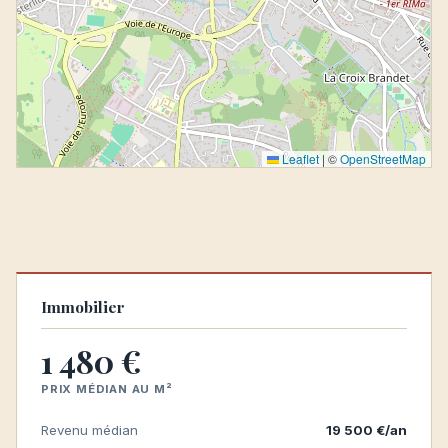
Leaflet
|
©
OpenStreetMap
Immobilier
1 480 €
PRIX MÉDIAN AU M²
Revenu médian
19 500 €/an