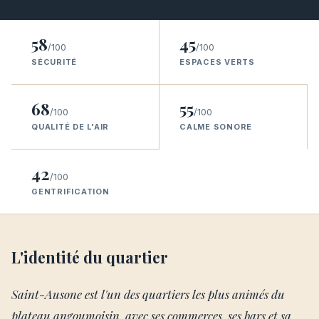
58
45
/100
/100
SÉCURITÉ
ESPACES VERTS
68
55
/100
/100
QUALITÉ DE L'AIR
CALME SONORE
42
/100
GENTRIFICATION
L'identité du quartier
Saint-Ausone est l'un des quartiers les plus animés du
plateau angoumoisin, avec ses commerces, ses bars et sa