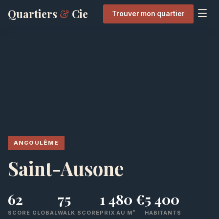
Quartiers
&
Cie
Trouver mon quartier
ANGOULÊME
Saint-Ausone
62
75
1 480 €
5 400
SCORE GLOBAL
WALK SCORE
PRIX AU M²
HABITANTS