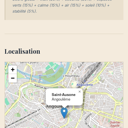
verts (15%) + calme (15%) + air (15%) + soleil (10%) +
stabilité (5%).
Localisation
+
−
×
Saint-Ausone
Angoulême