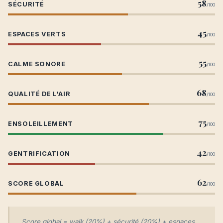
58
SÉCURITÉ
/100
45
ESPACES VERTS
/100
55
CALME SONORE
/100
68
QUALITÉ DE L'AIR
/100
75
ENSOLEILLEMENT
/100
42
GENTRIFICATION
/100
62
SCORE GLOBAL
/100
Score global = walk (20%) + sécurité (20%) + espaces