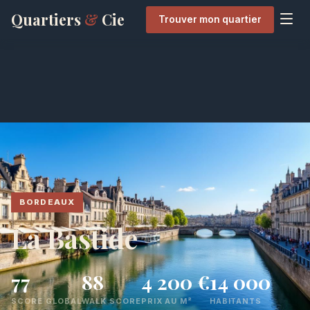
Quartiers
&
Cie
Trouver mon quartier
BORDEAUX
La Bastide
77
88
4 200 €
14 000
SCORE GLOBAL
WALK SCORE
PRIX AU M²
HABITANTS