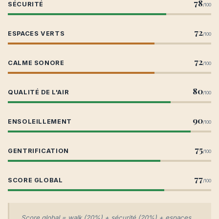
78
SÉCURITÉ
/100
72
ESPACES VERTS
/100
72
CALME SONORE
/100
80
QUALITÉ DE L'AIR
/100
90
ENSOLEILLEMENT
/100
75
GENTRIFICATION
/100
77
SCORE GLOBAL
/100
Score global = walk (20%) + sécurité (20%) + espaces