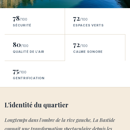
78
72
/100
/100
SÉCURITÉ
ESPACES VERTS
80
72
/100
/100
QUALITÉ DE L'AIR
CALME SONORE
75
/100
GENTRIFICATION
L'identité du quartier
Longtemps dans l'ombre de la rive gauche, La Bastide
connaît une transformation spectaculaire depuis les