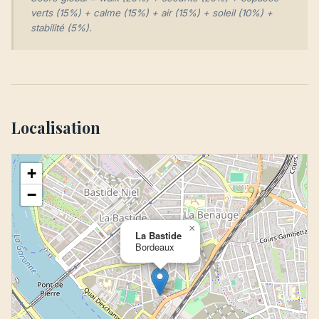
verts (15%) + calme (15%) + air (15%) + soleil (10%) +
stabilité (5%).
Localisation
+
−
×
La Bastide
Bordeaux