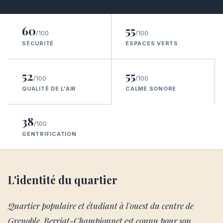
60
55
/100
/100
SÉCURITÉ
ESPACES VERTS
52
55
/100
/100
QUALITÉ DE L'AIR
CALME SONORE
38
/100
GENTRIFICATION
L'identité du quartier
Quartier populaire et étudiant à l'ouest du centre de
Grenoble, Berriat-Championnet est connu pour son