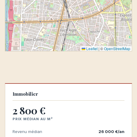
Leaflet
|
©
OpenStreetMap
Immobilier
2 800 €
PRIX MÉDIAN AU M²
Revenu médian
26 000 €/an