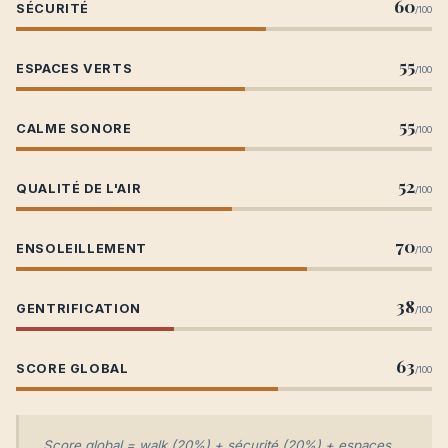
60
SÉCURITÉ
/100
55
ESPACES VERTS
/100
55
CALME SONORE
/100
52
QUALITÉ DE L'AIR
/100
70
ENSOLEILLEMENT
/100
38
GENTRIFICATION
/100
63
SCORE GLOBAL
/100
Score global = walk (20%) + sécurité (20%) + espaces