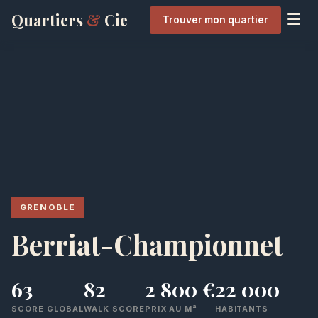
Quartiers
&
Cie
Trouver mon quartier
GRENOBLE
Berriat-Championnet
63
82
2 800 €
22 000
SCORE GLOBAL
WALK SCORE
PRIX AU M²
HABITANTS