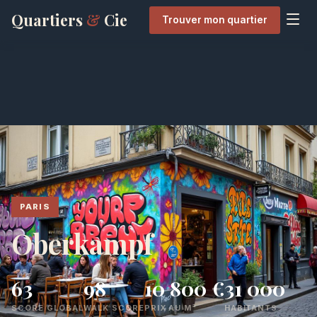
Quartiers
&
Cie
Trouver mon quartier
PARIS
Oberkampf
63
98
10 800 €
31 000
SCORE GLOBAL
WALK SCORE
PRIX AU M²
HABITANTS