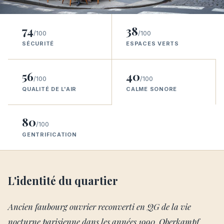
74
38
/100
/100
SÉCURITÉ
ESPACES VERTS
56
40
/100
/100
QUALITÉ DE L'AIR
CALME SONORE
80
/100
GENTRIFICATION
L'identité du quartier
Ancien faubourg ouvrier reconverti en QG de la vie
nocturne parisienne dans les années 1990, Oberkampf