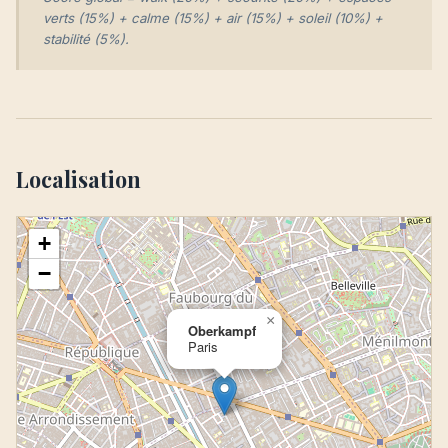
verts (15%) + calme (15%) + air (15%) + soleil (10%) +
stabilité (5%).
Localisation
+
−
×
Oberkampf
Paris