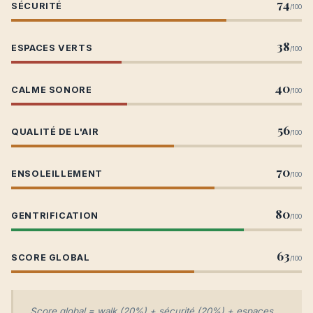
74
SÉCURITÉ
/100
38
ESPACES VERTS
/100
40
CALME SONORE
/100
56
QUALITÉ DE L'AIR
/100
70
ENSOLEILLEMENT
/100
80
GENTRIFICATION
/100
63
SCORE GLOBAL
/100
Score global = walk (20%) + sécurité (20%) + espaces