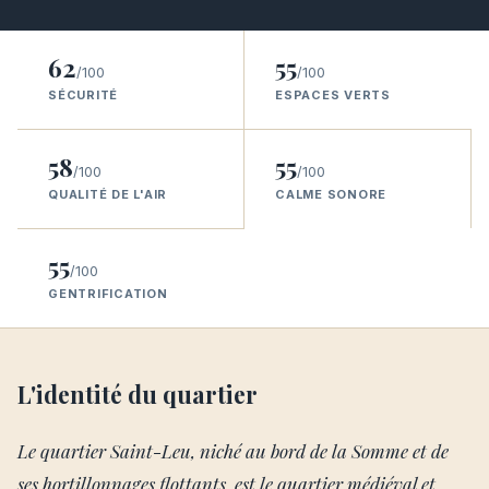
62
55
/100
/100
SÉCURITÉ
ESPACES VERTS
58
55
/100
/100
QUALITÉ DE L'AIR
CALME SONORE
55
/100
GENTRIFICATION
L'identité du quartier
Le quartier Saint-Leu, niché au bord de la Somme et de
ses hortillonnages flottants, est le quartier médiéval et