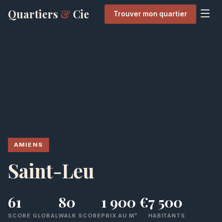
Quartiers
&
Cie
Trouver mon quartier
AMIENS
Saint-Leu
61
80
1 900 €
7 500
SCORE GLOBAL
WALK SCORE
PRIX AU M²
HABITANTS