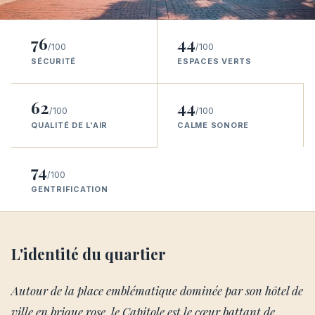
76
44
/100
/100
SÉCURITÉ
ESPACES VERTS
62
44
/100
/100
QUALITÉ DE L'AIR
CALME SONORE
74
/100
GENTRIFICATION
L'identité du quartier
Autour de la place emblématique dominée par son hôtel de
ville en brique rose, le Capitole est le cœur battant de