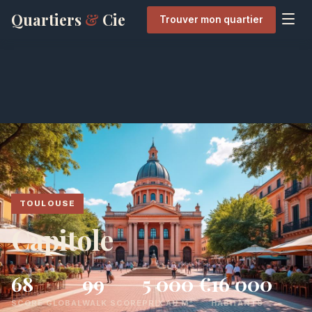
Quartiers
&
Cie
Trouver mon quartier
TOULOUSE
Capitole
68
99
5 000 €
16 000
SCORE GLOBAL
WALK SCORE
PRIX AU M²
HABITANTS