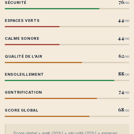
76
SÉCURITÉ
/100
44
ESPACES VERTS
/100
44
CALME SONORE
/100
62
QUALITÉ DE L'AIR
/100
88
ENSOLEILLEMENT
/100
74
GENTRIFICATION
/100
68
SCORE GLOBAL
/100
Score global = walk (20%) + sécurité (20%) + espaces