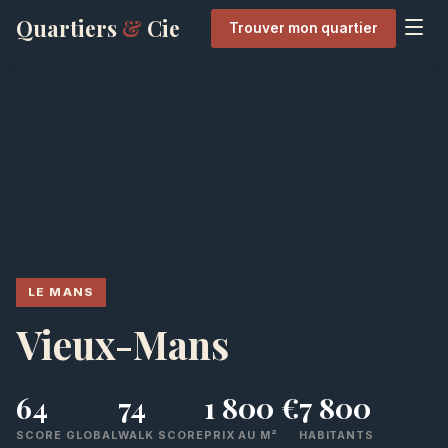
Quartiers
&
Cie
Trouver mon quartier
LE MANS
Vieux-Mans
64
74
1 800 €
7 800
SCORE GLOBAL
WALK SCORE
PRIX AU M²
HABITANTS