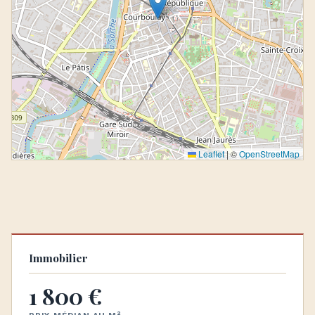
Leaflet
|
©
OpenStreetMap
Immobilier
1 800 €