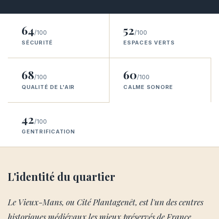
64
52
/100
/100
SÉCURITÉ
ESPACES VERTS
68
60
/100
/100
QUALITÉ DE L'AIR
CALME SONORE
42
/100
GENTRIFICATION
L'identité du quartier
Le Vieux-Mans, ou Cité Plantagenêt, est l'un des centres
historiques médiévaux les mieux préservés de France,