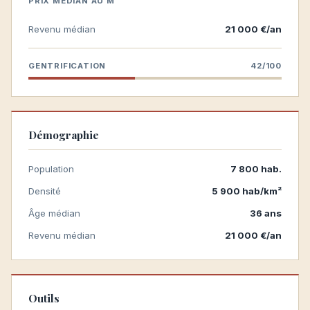
PRIX MÉDIAN AU M²
Revenu médian
21 000 €/an
GENTRIFICATION
42/100
Démographie
Population
7 800 hab.
Densité
5 900 hab/km²
Âge médian
36 ans
Revenu médian
21 000 €/an
Outils