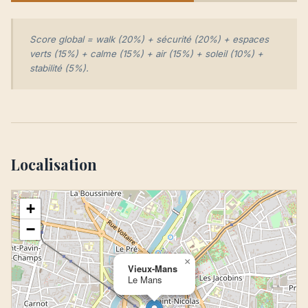
Score global = walk (20%) + sécurité (20%) + espaces
verts (15%) + calme (15%) + air (15%) + soleil (10%) +
stabilité (5%).
Localisation
+
−
×
Vieux-Mans
Le Mans