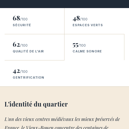
68
48
/100
/100
SÉCURITÉ
ESPACES VERTS
62
55
/100
/100
QUALITÉ DE L'AIR
CALME SONORE
42
/100
GENTRIFICATION
L'identité du quartier
L'un des vieux centres médiévaux les mieux préservés de
France, le Vieux-Rouen concentre des centaines de