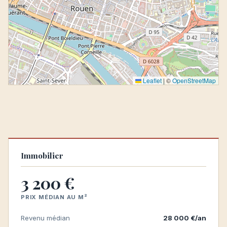
Leaflet
|
©
OpenStreetMap
Immobilier
3 200 €
PRIX MÉDIAN AU M²
Revenu médian
28 000 €/an