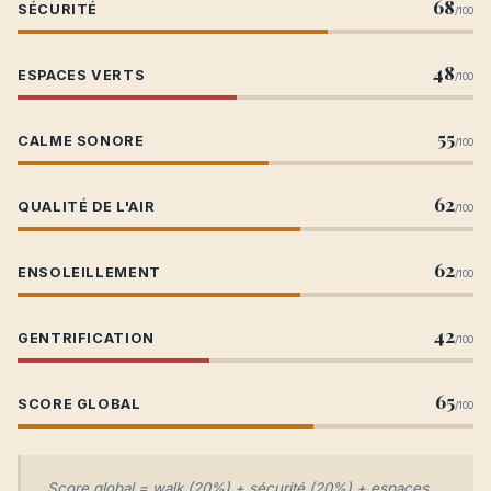
68
SÉCURITÉ
/100
48
ESPACES VERTS
/100
55
CALME SONORE
/100
62
QUALITÉ DE L'AIR
/100
62
ENSOLEILLEMENT
/100
42
GENTRIFICATION
/100
65
SCORE GLOBAL
/100
Score global = walk (20%) + sécurité (20%) + espaces