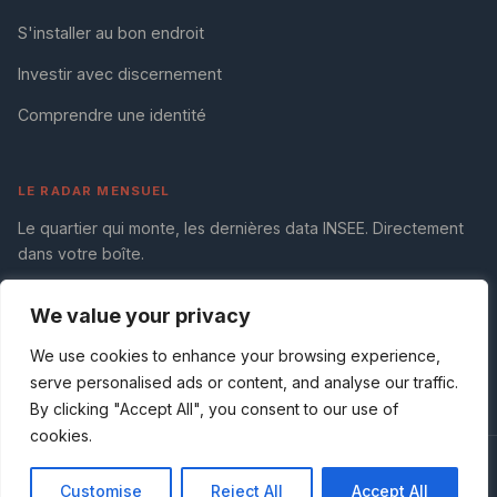
S'installer au bon endroit
Investir avec discernement
Comprendre une identité
LE RADAR MENSUEL
Le quartier qui monte, les dernières data INSEE. Directement
dans votre boîte.
We value your privacy
S'abonner
We use cookies to enhance your browsing experience,
serve personalised ads or content, and analyse our traffic.
By clicking "Accept All", you consent to our use of
cookies.
© 2026 Quartiers & Cie. Média indépendant. Données Open Data.
Customise
Reject All
Accept All