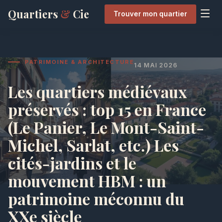
Quartiers
&
Cie
Trouver mon quartier
PATRIMOINE & ARCHITECTURE
14 MAI 2026
Les quartiers médiévaux
préservés : top 15 en France
(Le Panier, Le Mont-Saint-
Michel, Sarlat, etc.) Les
cités-jardins et le
mouvement HBM : un
patrimoine méconnu du
XXe siècle