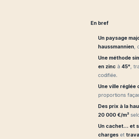
En bref
Un paysage majo
haussmannien
, 
Une méthode sim
en zinc
à
45°
, t
codifiée.
Une ville réglée
proportions façad
Des prix à la ha
20 000 €/m²
selo
Un cachet… et s
charges
et
trav