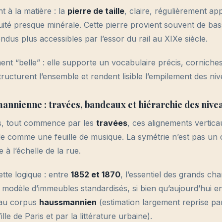
nt à la matière : la
pierre de taille
, claire, régulièrement ap
ité presque minérale. Cette pierre provient souvent de bas
endus plus accessibles par l’essor du rail au XIXe siècle.
ment “belle” : elle supporte un vocabulaire précis, cornich
ructurent l’ensemble et rendent lisible l’empilement des ni
mannienne : travées, bandeaux et hiérarchie des nive
s, tout commence par les
travées
, ces alignements vertica
e comme une feuille de musique. La symétrie n’est pas un c
e à l’échelle de la rue.
tte logique : entre
1852 et 1870
, l’essentiel des grands ch
 modèle d’immeubles standardisés, si bien qu’aujourd’hui e
é au corpus
haussmannien
(estimation largement reprise pa
lle de Paris et par la littérature urbaine).