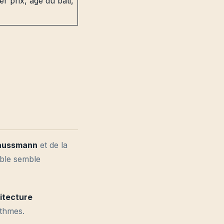
r prix, âge du bâti,
aussmann
et de la
uble semble
itecture
ythmes.