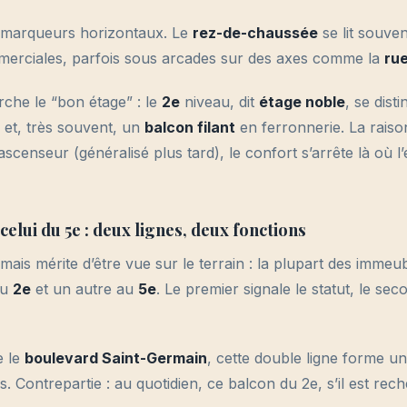
s marqueurs horizontaux. Le
rez-de-chaussée
se lit souven
erciales, parfois sous arcades sur des axes comme la
rue
rche le “bon étage” : le
2e
niveau, dit
étage noble
, se dist
 et, très souvent, un
balcon filant
en ferronnerie. La raison
 ascenseur (généralisé plus tard), le confort s’arrête là où
 celui du 5e : deux lignes, deux fonctions
mais mérite d’être vue sur le terrain : la plupart des imm
au
2e
et un autre au
5e
. Le premier signale le statut, le sec
e le
boulevard Saint-Germain
, cette double ligne forme un
ers. Contrepartie : au quotidien, ce balcon du 2e, s’il est rec