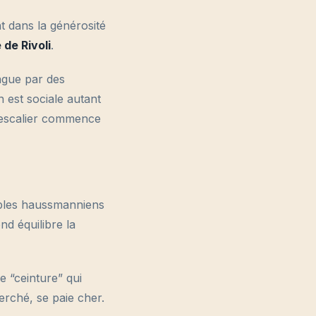
t dans la générosité
 de Rivoli
.
ingue par des
 est sociale autant
 l’escalier commence
eubles haussmanniens
ond équilibre la
e “ceinture” qui
herché, se paie cher.