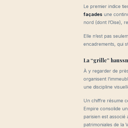
Le premier indice tie
façades
une continu
nord (dont l’Oise), r
Elle n’est pas seule
encadrements, qui st
La “grille” hauss
À y regarder de prè
organisent l’immeubl
une discipline visuell
Un chiffre résume ce
Empire consolide un
parisien est associ
patrimoniales de la Vi