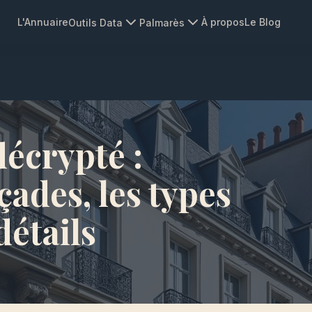
L'Annuaire
À propos
Le Blog
Outils Data
Palmarès
écrypté :
çades, les types
détails