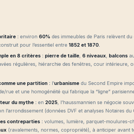
ritaire
: environ
60%
des immeubles de Paris relèvent du
construit pour l’essentiel entre
1852 et 1870
.
ple en 8 critères
:
pierre de taille
,
6 niveaux
,
balcons
a
ravées régulières, hiérarchie des fenêtres, cour intérieure,
 comme une partition
: l’
urbanisme
du Second Empire impo
e/rue et une homogénéité qui fabrique la “ligne” parisienn
uteur du mythe
: en
2025
, l’haussmannien se négocie sou
n l’arrondissement (données DVF et analyses Notaires du 
es contreparties
: volumes, lumière, parquet-moulures-c
aux
(ravalements, normes, copropriété), à anticiper avant t