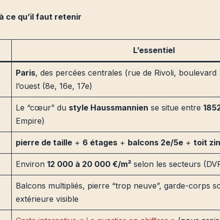
 ce qu’il faut retenir
L’essentiel
Paris
, des percées centrales (rue de Rivoli, boulevard
l’ouest (8e, 16e, 17e)
Le “cœur” du
style Haussmannien
se situe entre
185
Empire)
pierre de taille
+
6 étages
+
balcons 2e/5e
+
toit zi
Environ
12 000 à 20 000 €/m²
selon les secteurs (DVF
Balcons multipliés, pierre “trop neuve”, garde-corps so
extérieure visible