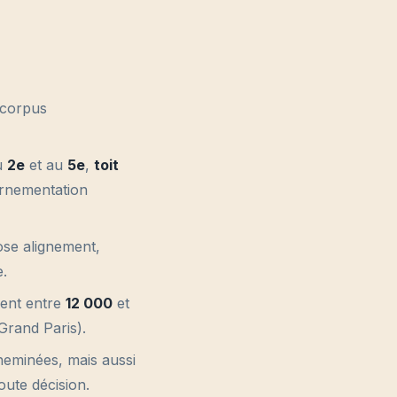
 corpus
u
2e
et au
5e
,
toit
 ornementation
se alignement,
e.
vent entre
12 000
et
Grand Paris).
heminées, mais aussi
oute décision.