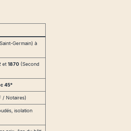
 Saint-Germain) à
2
et
1870
(Second
nc 45°
 / Notaires)
udés, isolation