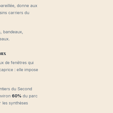
pareillée, donne aux
sins carriers du
es, bandeaux,
veaux.
aux
ux de fenêtres qui
aprice : elle impose
antiers du Second
nviron
60%
du parc
r les synthèses