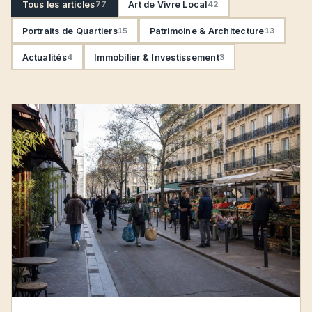
Tous les articles
77
Art de Vivre Local
42
Portraits de Quartiers
15
Patrimoine & Architecture
13
Actualités
4
Immobilier & Investissement
3