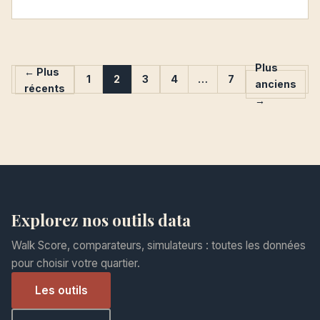
Plus
← Plus
1
2
3
4
…
7
anciens
récents
→
Explorez nos outils data
Walk Score, comparateurs, simulateurs : toutes les données
pour choisir votre quartier.
Les outils