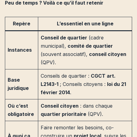
Peu de temps ? Voilà ce qu’il faut retenir
Repère
L’essentiel en une ligne
Conseil de quartier
(cadre
municipal),
comité de quartier
Instances
(souvent associatif),
conseil citoyen
(QPV).
Conseils de quartier :
CGCT art.
Base
L2143-1
; Conseils citoyens :
loi du 21
juridique
février 2014
.
Où c’est
Conseil citoyen
: dans chaque
obligatoire
quartier prioritaire
(QPV).
Faire remonter les besoins, co-
À quoi ça
construire un
projet local
, suivre les