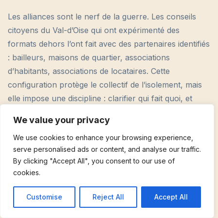
Les alliances sont le nerf de la guerre. Les conseils
citoyens du Val-d’Oise qui ont expérimenté des
formats dehors l’ont fait avec des partenaires identifiés
: bailleurs, maisons de quartier, associations
d’habitants, associations de locataires. Cette
configuration protège le collectif de l’isolement, mais
elle impose une discipline : clarifier qui fait quoi, et
éviter que les partenaires institutionnels reprennent la
We value your privacy
main sur la parole. L’autonomie n’est pas la rupture,
We use cookies to enhance your browsing experience,
c’est la capacité à définir l’ordre du jour.
serve personalised ads or content, and analyse our traffic.
By clicking "Accept All", you consent to our use of
Dans la pratique, un « kit » d’implication
cookies.
communautaire s’observe chez les groupes qui durent
:
Customise
Reject All
Accept All
Un calendrier public
sur trois mois, pour sortir du