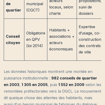
acteurs
propositions,
de
municipal
locaux, selon
suivi de
quartier
(CGCT)
charte
dossiers
Expertise
Habitants +
Obligatoire
d’usage, co-
Conseil
associations +
en QPV
construction
citoyen
acteurs
(loi 2014)
des contrats
économiques
de ville
Les données historiques montrent une montée en
puissance institutionnelle :
982 conseils de quartier
en 2003
,
1 305 en 2005
, puis
1 552 en 2009
selon les
remontées préfectorales vers la DGCL. Le mouvement
dit quelque chose des attentes des habitants, mais
aussi d’un besoin municipal de fabriquer du dialogue