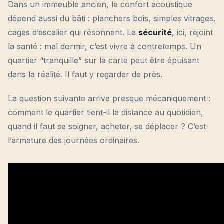
Dans un immeuble ancien, le confort acoustique
dépend aussi du bâti : planchers bois, simples vitrages,
cages d’escalier qui résonnent. La
sécurité
, ici, rejoint
la santé : mal dormir, c’est vivre à contretemps. Un
quartier “tranquille” sur la carte peut être épuisant
dans la réalité. Il faut y regarder de près.
La question suivante arrive presque mécaniquement :
comment le quartier tient-il la distance au quotidien,
quand il faut se soigner, acheter, se déplacer ? C’est
l’armature des journées ordinaires.