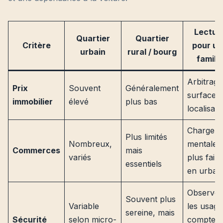
Lectur
Quartier
Quartier
Critère
pour un
urbain
rural / bourg
famille
Arbitrage
Prix
Souvent
Généralement
surface v
immobilier
élevé
plus bas
localisati
Charge
Plus limités
Nombreux,
mentale
Commerces
mais
variés
plus faibl
essentiels
en urbai
Observer
Souvent plus
Variable
les usage
sereine, mais
Sécurité
selon micro-
compte