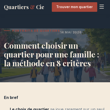
Quartiers
&
Cie
Trouver mon quartier
PORTRAITS DE QUARTIERS
14 MAI 2026
Comment choisir un
quartier pour une famille :
la méthode en 8 critères
En bref
Le choix de quartier
se joue rarement sur un seul