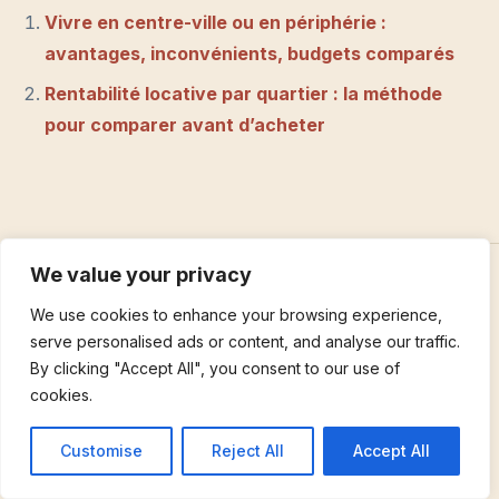
Vivre en centre-ville ou en périphérie :
avantages, inconvénients, budgets comparés
Rentabilité locative par quartier : la méthode
pour comparer avant d’acheter
We value your privacy
We use cookies to enhance your browsing experience,
← ARTICLE PRÉCÉDENT
serve personalised ads or content, and analyse our traffic.
Rentabilité locative par quartier : la méthode
By clicking "Accept All", you consent to our use of
pour comparer avant d’acheter
cookies.
Customise
Reject All
Accept All
ARTICLE SUIVANT →