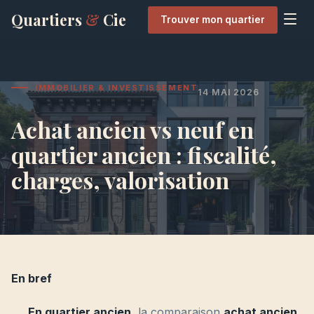
Quartiers
&
Cie
Trouver mon quartier
IMMOBILIER & INVESTISSEMENT
14 MAI 2026
Achat ancien vs neuf en
quartier ancien : fiscalité,
charges, valorisation
En bref
En quartier ancien
, la comparaison
achat ancien