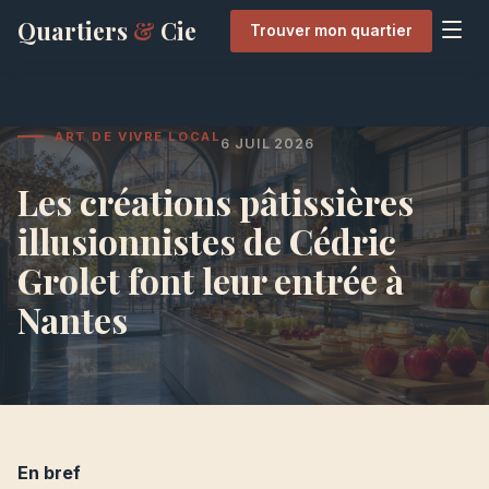
Quartiers
&
Cie
Trouver mon quartier
ART DE VIVRE LOCAL
6 JUIL 2026
Les créations pâtissières
illusionnistes de Cédric
Grolet font leur entrée à
Nantes
En bref